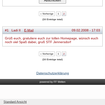
« Vorherige
1
2
(16 Einträge total)
#1 Ladi II
E-Mail
09.02.2008 - 17:03
Grüß euch, gratuliere euch zur tollen Homepage, wünsch euch
noch viel Spaß dabei, gruß STF Jennersdorf
« Vorherige
1
2
(16 Einträge total)
Datenschutzerklärung
powered by FF Welten
Standard Ansicht